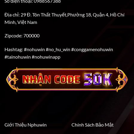
Số điện thoại: 0988567388
Địa chỉ: 29 Đ. Tôn Thất Thuyết,Phường 18, Quận 4, Hồ Chí
Minh, Việt Nam
Zipcode: 700000
Hashtag: #nohuwin #no_hu_win #conggamenohuwin
#tainohuwin #nohuwinapp
Giới Thiệu Nphuwin
Chính Sách Bảo Mật