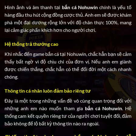
Hình ảnh và âm thanh tại
bắn cá Nohuwin
chính là yếu tố
hàng đầu thu hút cộng đồng cược thủ. Anh em sẽ được khám
phá một đại dương rộng lớn với độ chân thực 100%, mang
lại cảm giác phấn khích hơn cho người chơi.
Hệ thống trả thưởng cao
Khi nhắc đến game bắn cá tại Nohuwin, chắc hẳn bạn sẽ cảm
thấy bất ngờ vì độ chịu chi của đơn vị. Nếu anh em giành
được chiến thắng, chắc hẳn có thể đổi đời một cách nhanh
chóng.
Thông tin cá nhân luôn đảm bảo riêng tư
Đây là một trong những vấn đề vô cùng quan trọng đối với
những anh em nào muốn tham gia
bắn cá Nohuwin
. Hệ
thống cam kết quyền riêng tư của người chơi tuyệt đối, đảm
bảo không để lộ bất kỳ thông tin nào ra ngoài.