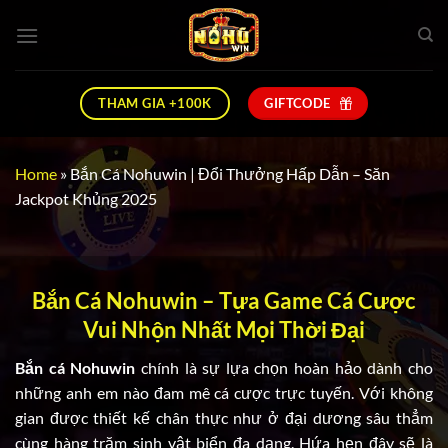
Bỏ
qua
nội
dung
GIFTCODE
THAM GIA +100K
Home
»
Bắn Cá Nohuwin | Đổi Thưởng Hấp Dẫn – Săn
Jackpot Khủng 2025
Bắn Cá Nohuwin – Tựa Game Cá Cược
Vui Nhộn Nhất Mọi Thời Đại
Bắn cá Nohuwin
chính là sự lựa chọn hoàn hảo dành cho
những anh em nào đam mê cá cược trực tuyến. Với không
gian được thiết kế chân thực như ở đại dương sâu thẳm
cùng hàng trăm sinh vật biển đa dạng. Hứa hẹn đây sẽ là