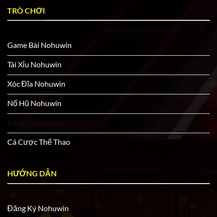
TRÒ CHƠI
Game Bài Nohuwin
Tài Xỉu Nohuwin
Xóc Đĩa Nohuwin
Nổ Hũ Nohuwin
Bắn Cá Nohuwin
Cá Cược Thể Thao
HƯỚNG DẪN
Đăng Ký Nohuwin