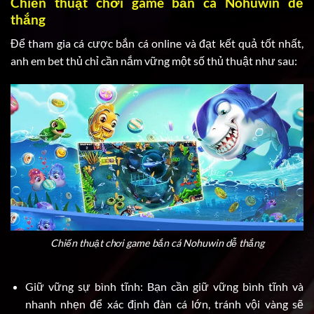
Chiến thuật chơi game bắn cá Nohuwin dễ
thắng
Để tham gia cá cược bắn cá online và đạt kết quả tốt nhất,
anh em bet thủ chỉ cần nắm vững một số thủ thuật như sau:
Chiến thuật chơi game bắn cá Nohuwin dễ thắng
Giữ vững sự bình tĩnh: Bạn cần giữ vững bình tĩnh và
nhanh nhẹn để xác định đàn cá lớn, tránh vội vàng sẽ