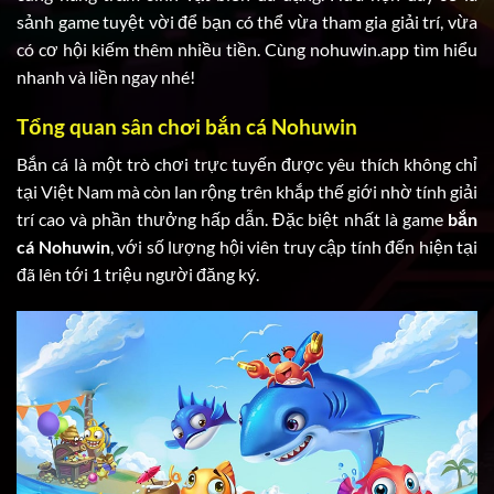
sảnh game tuyệt vời để bạn có thể vừa tham gia giải trí, vừa
có cơ hội kiếm thêm nhiều tiền. Cùng nohuwin.app tìm hiểu
nhanh và liền ngay nhé!
Tổng quan sân chơi bắn cá Nohuwin
Bắn cá là một trò chơi trực tuyến được yêu thích không chỉ
tại Việt Nam mà còn lan rộng trên khắp thế giới nhờ tính giải
trí cao và phần thưởng hấp dẫn. Đặc biệt nhất là game
bắn
cá Nohuwin
, với số lượng hội viên truy cập tính đến hiện tại
đã lên tới 1 triệu người đăng ký.