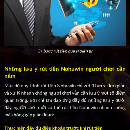
3+ bước rút tiền qua ví điện tử
Những lưu ý rút tiền Nohuwin người chơi cần
nắm
Mặc dù quy trình rút tiền Nohuwin chỉ với 3 bước đơn giản
và xử lý nhanh chóng người chơi vẫn cần lưu ý một số điểm
quan trọng. Bởi chỉ khi đáp ứng đầy đủ những lưu ý dưới
đây, người chơi mới có thể rút tiền Nohuwin nhanh chóng
mà không gặp gián đoạn:
Thực hiện đầy đủ điều khoản trước khi rút tiền