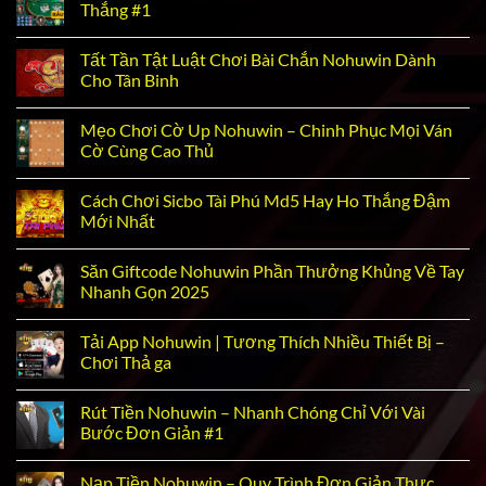
Thắng #1
Tất Tần Tật Luật Chơi Bài Chắn Nohuwin Dành
Cho Tân Binh
Mẹo Chơi Cờ Up Nohuwin – Chinh Phục Mọi Ván
Cờ Cùng Cao Thủ
Cách Chơi Sicbo Tài Phú Md5 Hay Ho Thắng Đậm
Mới Nhất
Săn Giftcode Nohuwin Phần Thưởng Khủng Về Tay
Nhanh Gọn 2025
Tải App Nohuwin | Tương Thích Nhiều Thiết Bị –
Chơi Thả ga
Rút Tiền Nohuwin – Nhanh Chóng Chỉ Với Vài
Bước Đơn Giản #1
Nạp Tiền Nohuwin – Quy Trình Đơn Giản Thực