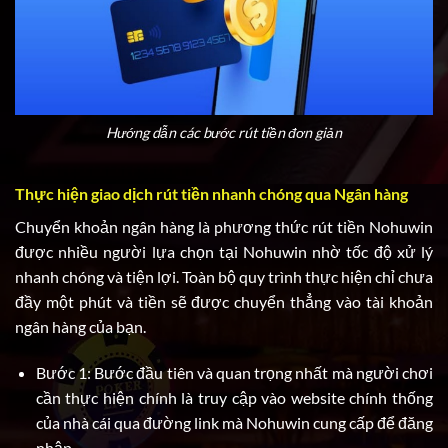
Hướng dẫn các bước rút tiền đơn giản
Thực hiện giao dịch rút tiền nhanh chóng qua Ngân hàng
Chuyển khoản ngân hàng là phương thức rút tiền Nohuwin
được nhiều người lựa chọn tại Nohuwin nhờ tốc độ xử lý
nhanh chóng và tiện lợi. Toàn bộ quy trình thực hiện chỉ chưa
đầy một phút và tiền sẽ được chuyển thẳng vào tài khoản
ngân hàng của bạn.
Bước 1: Bước đầu tiên và quan trọng nhất mà người chơi
cần thực hiện chính là truy cập vào website chính thống
của nhà cái qua đường link mà Nohuwin cung cấp để đăng
nhập.