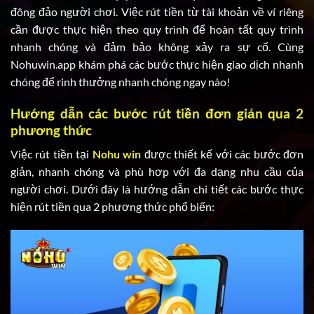
đông đảo người chơi. Việc rút tiền từ tài khoản về ví riêng
cần được thực hiện theo quy trình để hoàn tất quy trình
nhanh chóng và đảm bảo không xảy ra sự cố. Cùng
Nohuwin.app khám phá các bước thực hiện giao dịch nhanh
chóng để rinh thưởng nhanh chóng ngay nào!
Hướng dẫn các bước rút tiền đơn giản qua 2
phương thức
Việc rút tiền tại
Nohu win
được thiết kế với các bước đơn
giản, nhanh chóng và phù hợp với đa dạng nhu cầu của
người chơi. Dưới đây là hướng dẫn chi tiết các bước thực
hiện rút tiền qua 2 phương thức phổ biến: