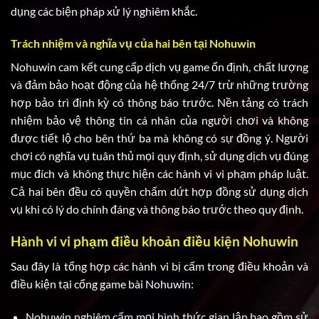
dụng các biện pháp xử lý nghiêm khắc.
Trách nhiệm và nghĩa vụ của hai bên tại Nohuwin
Nohuwin cam kết cung cấp dịch vụ game ổn định, chất lượng
và đảm bảo hoạt động của hệ thống 24/7 trừ những trường
hợp bảo trì định kỳ có thông báo trước. Nền tảng có trách
nhiệm bảo vệ thông tin cá nhân của người chơi và không
được tiết lộ cho bên thứ ba mà không có sự đồng ý. Người
chơi có nghĩa vụ tuân thủ mọi quy định, sử dụng dịch vụ đúng
mục đích và không thực hiện các hành vi vi phạm pháp luật.
Cả hai bên đều có quyền chấm dứt hợp đồng sử dụng dịch
vụ khi có lý do chính đáng và thông báo trước theo quy định.
Hành vi vi phạm điều khoản điều kiện Nohuwin
Sau đây là tổng hợp các hành vi bị cấm trong điều khoản và
điều kiện tại cổng game bài Nohuwin:
Nohuwin nghiêm cấm mọi hình thức gian lận bao gồm sử