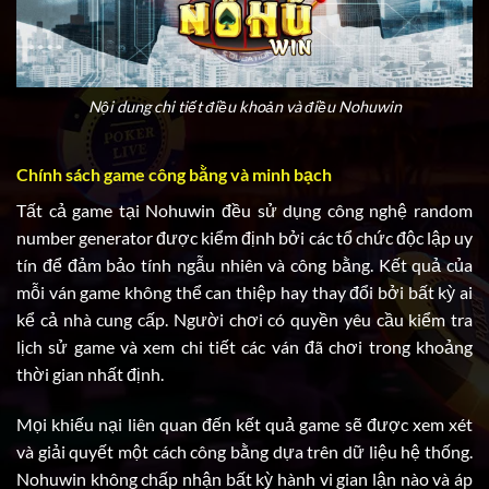
Nội dung chi tiết điều khoản và điều Nohuwin
Chính sách game công bằng và minh bạch
Tất cả game tại Nohuwin đều sử dụng công nghệ random
number generator được kiểm định bởi các tổ chức độc lập uy
tín để đảm bảo tính ngẫu nhiên và công bằng. Kết quả của
mỗi ván game không thể can thiệp hay thay đổi bởi bất kỳ ai
kể cả nhà cung cấp. Người chơi có quyền yêu cầu kiểm tra
lịch sử game và xem chi tiết các ván đã chơi trong khoảng
thời gian nhất định.
Mọi khiếu nại liên quan đến kết quả game sẽ được xem xét
và giải quyết một cách công bằng dựa trên dữ liệu hệ thống.
Nohuwin không chấp nhận bất kỳ hành vi gian lận nào và áp