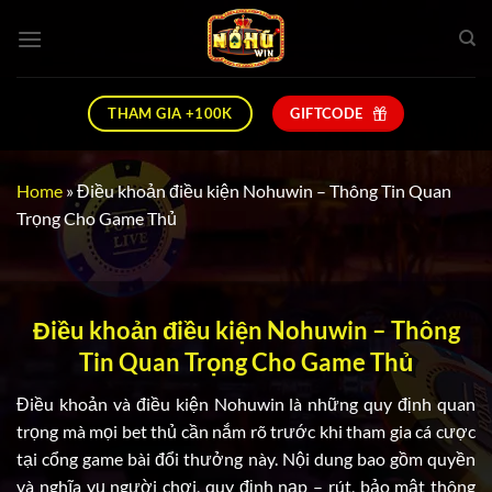
Bỏ
qua
nội
dung
GIFTCODE
THAM GIA +100K
Home
»
Điều khoản điều kiện Nohuwin – Thông Tin Quan
Trọng Cho Game Thủ
Điều khoản điều kiện Nohuwin – Thông
Tin Quan Trọng Cho Game Thủ
Điều khoản và điều kiện Nohuwin là những quy định quan
trọng mà mọi bet thủ cần nắm rõ trước khi tham gia cá cược
tại cổng game bài đổi thưởng này. Nội dung bao gồm quyền
và nghĩa vụ người chơi, quy định nạp – rút, bảo mật thông