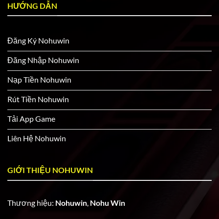
HƯỚNG DẪN
Đăng Ký Nohuwin
Đăng Nhập Nohuwin
Nạp Tiền Nohuwin
Rút Tiền Nohuwin
Tải App Game
Liên Hệ Nohuwin
GIỚI THIỆU NOHUWIN
Thương hiệu:
Nohuwin
,
Nohu Win